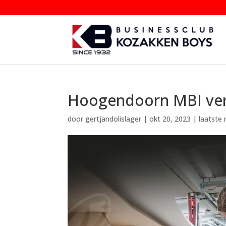
Hoogendoorn MBI verl
door
gertjandolislager
|
okt 20, 2023
|
laatste